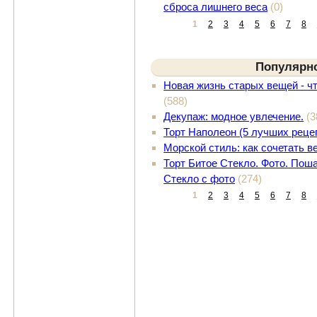
сброса лишнего веса
(0)
1
2
3
4
5
6
7
8
Популярн
Новая жизнь старых вещей - ч
(588)
Декупаж: модное увлечение.
(3
Торт Наполеон (5 лучших реце
Морской стиль: как сочетать 
Торт Битое Стекло. Фото. Поша
Стекло с фото
(274)
1
2
3
4
5
6
7
8