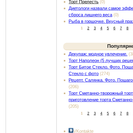
Торт Прелесть
(0)
Диетологи назвали самое эффе
сброса лишнего веса
(0)
Рыба в горшочке. Вкусный пра
1
2
3
4
5
6
7
8
Популярн
Декупаж: модное увлечение.
(3
Торт Наполеон (5 лучших реце
Торт Битое Стекло. Фото. Поша
Стекло с фото
(274)
Рецепт. Салянка. Фото. Пошаг
(206)
Торт Сметанно-творожный торт
приготовление торта Сметанно
(205)
1
2
3
4
5
6
7
8
VKontakte