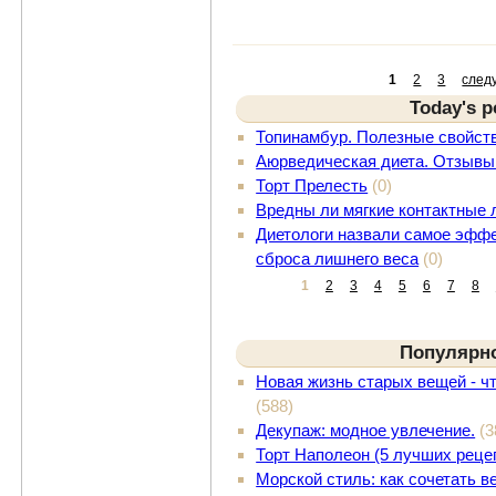
1
2
3
след
Today's p
Топинамбур. Полезные свойст
Аюрведическая диета. Отзывы
Торт Прелесть
(0)
Вредны ли мягкие контактные 
Диетологи назвали самое эффе
сброса лишнего веса
(0)
1
2
3
4
5
6
7
8
Популярн
Новая жизнь старых вещей - ч
(588)
Декупаж: модное увлечение.
(3
Торт Наполеон (5 лучших реце
Морской стиль: как сочетать 