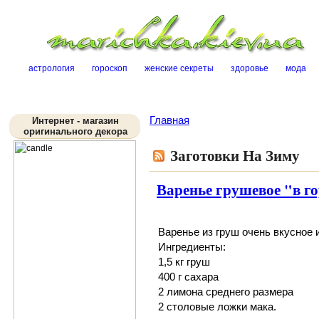
Sk
астрология
гороскоп
женские секреты
здоровье
мода
Главная
Интернет - магазин
оригинального декора
Заготовки На Зиму
Варенье грушевое "в г
Варенье из груш
очень вкусное 
Ингредиенты:
1,5 кг груш
400 г сахара
2 лимона среднего размера
2 столовые ложки мака.