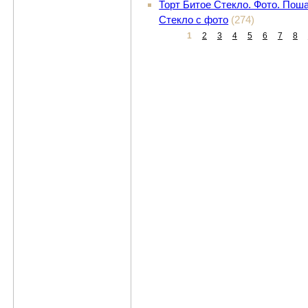
Торт Битое Стекло. Фото. Поша
Стекло с фото
(274)
1
2
3
4
5
6
7
8