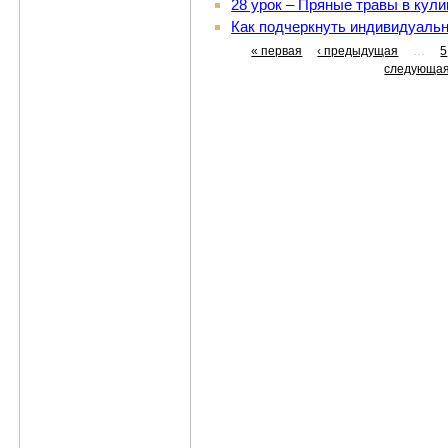
28 урок – Пряные травы в кул
Как подчеркнуть индивидуально
« первая
‹ предыдущая
…
5
следующая