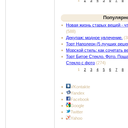
1
2
3
4
5
6
7
8
Популярн
Новая жизнь старых вещей - ч
(588)
Декупаж: модное увлечение.
(3
Торт Наполеон (5 лучших реце
Морской стиль: как сочетать 
Торт Битое Стекло. Фото. Поша
Стекло с фото
(274)
1
2
3
4
5
6
7
8
VKontakte
Yandex
Facebook
Google
Twitter
Yahoo