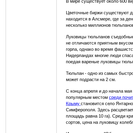
В мире существует около 600 в
Цветочные биржи существуют до
находится в Алсмере, где за де
несколько миллионов тюльпано
Луковицы тюльпанов съедобные
не отличаются приятным вкусом
горла, однако во время фашистс
Нидерландах многие люди спаса
поедая вареные луковицы тюль
Тюльпан - одно из самых быстро
может подрасти на 2 см.
С конца апреля и до начала ма
популярным местом
среди почи
Крыму
становится
село Янтарн
Симферополя. Здесь расцветает
площадь равна 10 га). Среди кр
сортов, цена на луковицу колеб