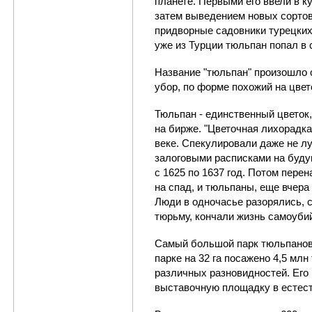
планете. Первыми его ввели в к
затем выведением новых сортов
придворные садовники турецких
уже из Турции тюльпан попал в
Название "тюльпан" произошло о
убор, по форме похожий на цвет
Тюльпан - единственный цветок
на бирже. "Цветочная лихорадка
веке. Спекулировали даже не л
залоговыми расписками на буду
с 1625 по 1637 год. Потом пер
на спад, и тюльпаны, еще вчера
Люди в одночасье разорялись, 
тюрьму, кончали жизнь самоуби
Самый большой парк тюльпанов 
парке на 32 га посажено 4,5 млн
различных разновидностей. Его 
выставочную площадку в естес