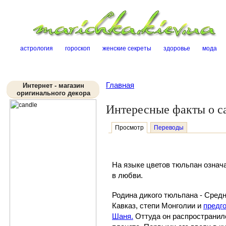
Sk
астрология
гороскоп
женские секреты
здоровье
мода
Главная
Интернет - магазин
оригинального декора
Интересные факты о с
Просмотр
Переводы
На языке цветов
тюльпан
означа
в любви.
Родина дикого тюльпана
- Средн
Кавказ, степи Монголии и
предго
Шаня.
Оттуда он распространил