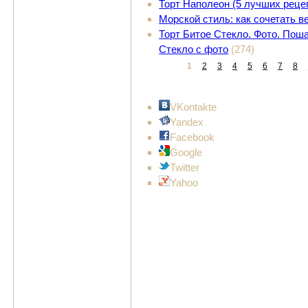
Торт Наполеон (5 лучших реце
Морской стиль: как сочетать 
Торт Битое Стекло. Фото. Поша
Стекло с фото
(274)
1
2
3
4
5
6
7
8
VKontakte
Yandex
Facebook
Google
Twitter
Yahoo