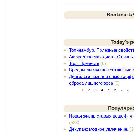
Bookmark/S
Today's p
Топинамбур. Полезные свойст
Аюрведическая диета. Отзывы
Торт Прелесть
(0)
Вредны ли мягкие контактные 
Диетологи назвали самое эффе
сброса лишнего веса
(0)
1
2
3
4
5
6
7
8
Популярн
Новая жизнь старых вещей - ч
(588)
Декупаж: модное увлечение.
(3