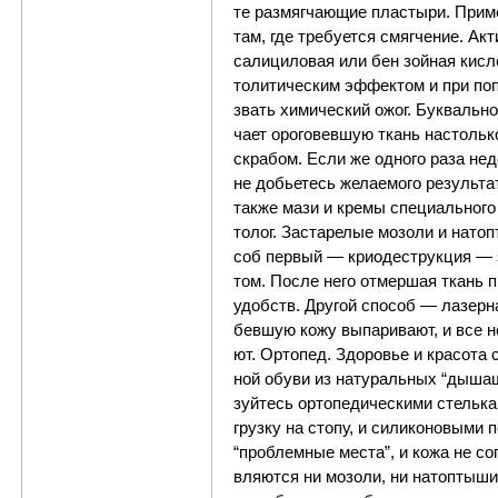
те раз­мяг­ча­ю­щие пла­сты­ри. При­ме
там, где тре­бу­ет­ся смяг­че­ние. Ак
са­ли­ци­ло­вая или бен­ зой­ная ки­с­
то­ли­ти­че­ским эф­фе­к­том и при по
звать хи­ми­че­ский ожог. Бу­к­валь­н
ча­ет оро­го­вев­шую ткань на­столь­к
скра­бом. Ес­ли же од­но­го раза не­до­
не добь­е­тесь же­ла­е­мо­го ре­зуль­т
так­же ма­зи и кре­мы спе­ци­аль­но­г
то­лог. За­с­та­ре­лые мо­зо­ли и на­то
соб пер­вый — кри­о­де­ст­рук­ция — з
том. Пос­ле не­го от­мер­шая ткань про­
удобств. Дру­гой спо­соб — ла­зер­на
бев­шую ко­жу вы­па­ри­ва­ют, и все не
ют. Ор­то­пед. Здо­ро­вье и кра­со­та 
ной обу­ви из на­ту­раль­ных “ды­ша­щ
зуй­тесь ор­то­пе­ди­че­ски­ми стель­к
груз­ку на сто­пу, и си­ли­ко­но­вы­ми 
“про­б­лем­ные ме­с­та”, и ко­жа не со­
в­ля­ют­ся ни мо­зо­ли, ни на­топ­ты­ши.