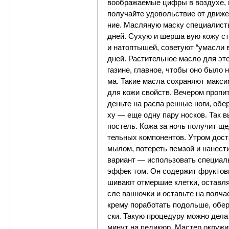
во­о­б­ра­жа­е­мые циф­ры в воз­ду­
получайте удовольствие от движени
ние. Мас­ля­ную ма­с­ку спе­ци­а­ли­с
дней. Су­хую и шерша­ вую ко­жу сто
и на­топ­ты­шей, советуют “умас­ли­ 
дней. Ра­с­ти­тель­ное мас­ло для это
га­зи­не, глав­ное, что­бы оно бы­ло н
ма. Та­кие мас­ла со­хра­ня­ют ма­к­с
для ко­жи свойств. Ве­че­ром про­пи­т
день­те на рас­па­ рен­ные но­ги, обер
ху — еще од­ну па­ру но­с­ков. Так вы 
по­стель. Ко­жа за ночь по­лу­чит ще
тель­ных ком­по­нен­тов. Ут­ром до­с­т
мы­лом, по­те­реть пем­зой и на­не­с­
вариант — ис­поль­зо­вать спе­ци­аль
эф­фе­к­ том. Он со­дер­жит фру­к­то­вы
ши­ва­ют от­мер­шие клет­ки, ос­та­в­л
с­ле ван­ноч­ки и ос­та­вьте на пол­ча
кре­му по­ра­бо­тать по­доль­ше, обер
с­ки. Та­кую про­це­ду­ру мож­но де­
ми­нут на пе­ди­кюр. Ма­с­тер ок­ру­жи