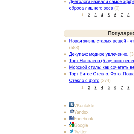
Диетологи назвали самое эффе
сброса лишнего веса
(0)
1
2
3
4
5
6
7
8
Популярн
Новая жизнь старых вещей - ч
(588)
Декупаж: модное увлечение.
(3
Торт Наполеон (5 лучших реце
Морской стиль: как сочетать 
Торт Битое Стекло. Фото. Поша
Стекло с фото
(274)
1
2
3
4
5
6
7
8
VKontakte
Yandex
Facebook
Google
Twitter