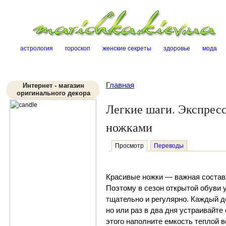
Sk
астрология
гороскоп
женские секреты
здоровье
мода
Главная
Интернет - магазин
оригинального декора
Легкие шаги. Экспресс
ножками
Просмотр
Переводы
Красивые ножки — важная состав
Поэтому в сезон открытой обуви 
тщательно и регулярно. Каждый ден
но или раз в два дня уст­ра­и­вай­те
это­го на­пол­ни­те ем­кость те­п­лой 