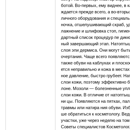
бо­той. Во-пер­вых, ему вид­нее, в к
ж­да­ет­ся пре­ж­де все­го, а во-вто­р
лич­но­го обо­ру­до­ва­ния и спе­ци­аль­
ноч­ка, от­ше­лу­ши­ва­ю­щий скраб, уд
лаж­не­ние и шли­фов­ка стоп, ги­ги­е­
дарт­ный спи­сок про­це­дур пе­ ди­кю­
ный за­вер­ша­ю­щий этап. Натоп­ты­ш
слоя эпи­ дер­ми­са. Они мо­гут быть
очер­та­ния. Ча­ще все­го по­я­в­ля­ют
так­же обу­ви на каб­лу­ках и пло­с­ко­
ет­ся не­пра­виль­но и ко­жа в ме­с­тах
ное да­в­ле­ние, бы­ст­ро гру­бе­ет. На
слои ко­жи, по­э­то­му эф­фе­к­тив­но 
ло­не. Мо­зо­ли — бо­лез­нен­ные уп­ло
слои ко­жи. В от­ли­чие от на­топ­ты
ни­ цы. По­я­в­ля­ют­ся на пят­ках, п
трав­мы или на­ти­ра­ ния обу­ви. Из­
ше об­ра­тить­ся к ко­с­ме­то­ло­гу. В
уча­ст­ки, уже че­рез не­де­лю на том 
Советы специалистов Ко­с­ме­то­лог. Е