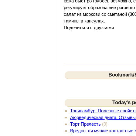
ко­жа бы­ст­ ро гру­бе­ет, воз­мож­но,
ре­гу­ли­ру­ет об­ра­зо­ва­ ние ро­го­во
са­лат из мор­ко­ви со сме­та­ной (30
та­ми­ны в кап­су­лах.
Поделиться с друзьями
Bookmark/S
Today's p
Топинамбур. Полезные свойст
Аюрведическая диета. Отзывы
Торт Прелесть
(0)
Вредны ли мягкие контактные 