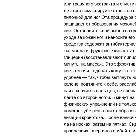
или тра­вя­но­го экс­тра­к­та и опу­с­
ле это­го по­мас­си­руй­те сто­пы со 
пи­лоч­кой для ног. Эта про­це­ду­ра о
за­щи­ща­ет от об­ра­зо­ва­ния мо­зо­ле
ние. Ос­та­но­ви­те свой вы­бор на о
ухо­да за ко­жей ног и на­но­си­те е
сред­ст­ва со­дер­жат ан­ти­ба­к­те­ри­
ты, мас­ла и фру­к­то­вые ки­с­ло­ты (
гли­це­рин (вос­ста­на­в­ли­ва­ют ли­пи
ми­ну­ты на мас­саж. Это эф­фе­к­тив
ние, а зна­чит, сде­лать ко­жу стоп э
удоб­нее — так, что­бы вы­тя­нуть но­
ко­ле­не, под­тя­ни­те к се­бе, рас­сл
ная с кон­чиков паль­ цев, не спе­ша
лай­те со вто­рой но­гой. 5 ми­нут на
фи­зи­че­ских уп­раж­не­ний не тольк
по­мо­га­ет убе­ речь но­ги от об­ра­зо
ви­за­ции кро­во­то­ка. Пос­ле ван­ноч­
ла на но­с­ках, за­тем на пят­ках. Си­
пра­в­ле­ни­ях, энер­гич­но сги­бай­те 