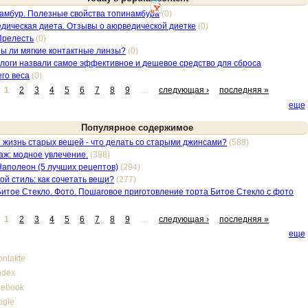
амбур. Полезные свойства топинамбура
(0)
дическая диета. Отзывы о аюрведической диетке
(0)
Прелесть
(0)
ы ли мягкие контактные линзы?
(0)
логи назвали самое эффективное и дешевое средство для сброса
го веса
(0)
1
2
3
4
5
6
7
8
9
…
следующая ›
последняя »
еще
Популярное содержимое
 жизнь старых вещей - что делать со старыми джинсами?
(588)
аж: модное увлечение.
(388)
Наполеон (5 лучших рецептов)
(294)
ой стиль: как сочетать вещи?
(277)
Битое Стекло. Фото. Пошаговое приготовление торта Битое Стекло с фото
1
2
3
4
5
6
7
8
9
…
следующая ›
последняя »
еще
ntakte
ndex
cebook
ogle