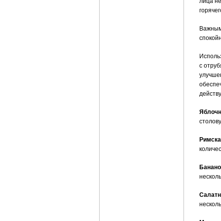
лица н
горяче
Важным
спокойн
Исполь
с отру
улучше
обеспе
действу
Яблочн
столову
Римска
количе
Банано
несколь
Салатн
несколь