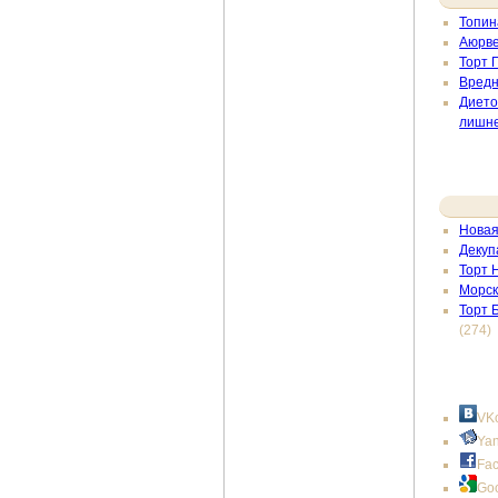
Топин
Аюрве
Торт 
Вредн
Дието
лишне
Новая
Декуп
Торт 
Морск
Торт 
(274)
VKo
Ya
Fa
Go