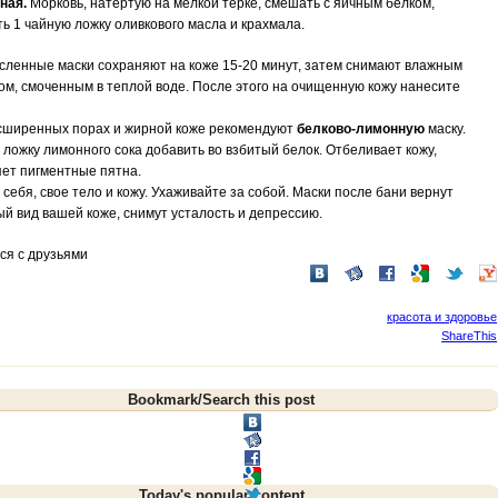
ная.
Морковь
, натертую на мелкой терке, смешать с яичным белком,
ь 1 чайную ложку оливкового масла и крахмала.
сленные маски сохраняют на коже 15-20 минут, затем снимают влажным
м, смоченным в теплой воде. После этого на очищенную кожу нанесите
сширенных порах и жирной коже рекомендуют
белково-лимонную
маску.
ложку лимонного сока добавить во взбитый белок. Отбеливает кожу,
яет пигментные пятна.
себя, свое тело и кожу. Ухаживайте за собой.
Маски после бани
вернут
й вид вашей коже, снимут усталость и депрессию.
ся с друзьями
красота и здоровье
ShareThis
Bookmark/Search this post
Today's popular content