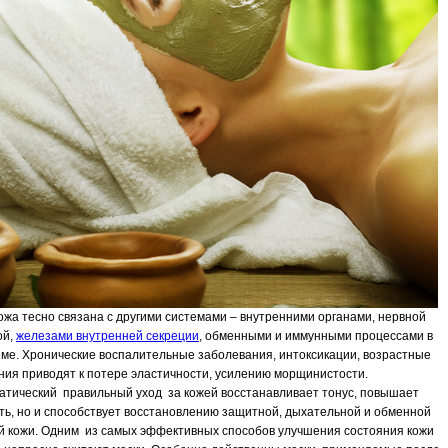
жа тесно связана с другими системами – внутренними органами, нервной
ой,
железами внутренней секреции
, обменными и иммунными процессами в
зме. Хронические воспалительные заболевания, интоксикации, возрастные
ния приводят к потере эластичности, усилению морщинистости.
атический правильный уход за кожей восстанавливает тонус, повышает
ть, но и способствует восстановлению защитной, дыхательной и обменной
й кожи. Одним из самых эффективных способов улучшения состояния кожи