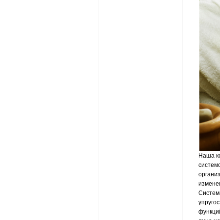
Наша ко
систем
органи
измене
Систем
упругос
функци