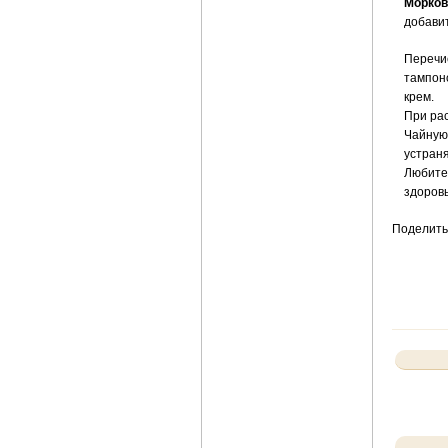
Морков
добавит
Перечи
тампоно
крем.
При ра
Чайную 
устран
Любите 
здоровы
Поделить