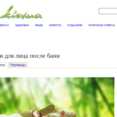
Skip to main content
Поиск на са
екреты
здоровье
мода
новости
отдыхаем
полезные советы
и для лица после бани
отр
Переводы