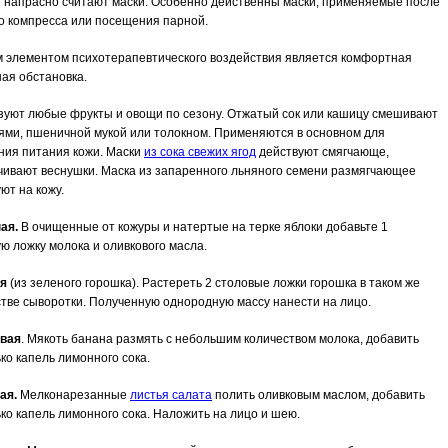
е напрасно считают маски. Особенно действенны маски, применяемые после
го компресса или посещения парной.
 элементом психотерапевтического воздействия является комфортная
ая обстановка.
зуют любые фрукты и овощи по сезону. Отжатый сок или кашицу смешивают
бями
, пшеничной мукой или толокном. Применяются в основном для
ния питания кожи. Маски
из сока свежих ягод
действуют смягчающе,
чивают веснушки. Маска из запаренного льняного семени размягчающее
ют на кожу.
ая.
В очищенные от кожуры и натертые на терке яблоки добавьте 1
ю ложку молока и оливкового масла.
я
(из зеленого горошка). Растереть 2 столовые ложки горошка в таком же
стве сыворотки. Полученную однородную массу нанести на лицо.
вая
. Мякоть банана размять с небольшим количеством молока, добавить
ко капель лимонного сока.
ая.
Мелконарезанные
листья салата
полить оливковым маслом, добавить
ко капель лимонного сока. Наложить на лицо и шею.