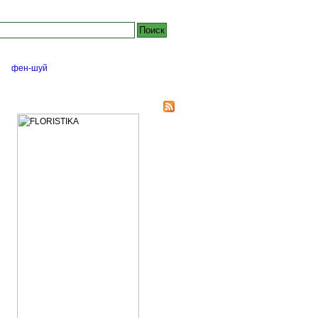
йте:
фен-шуй