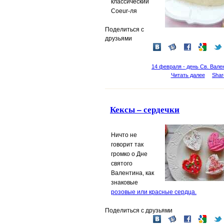
классический
Coeur-ля
Поделиться с
друзьями
14 февраля - день Св. Вале
Читать далее
Shar
Кексы – сердечки
Ничто не
говорит так
громко о
Дне
святого
Валентина
, как
знаковые
розовые или красные сердца.
Поделиться с друзьями