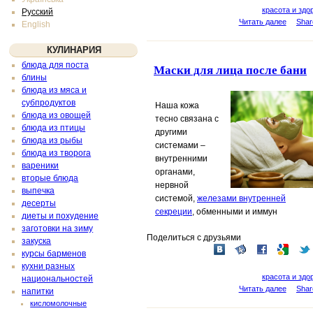
красота и здо
Русский
Читать далее
Shar
English
КУЛИНАРИЯ
блюда для поста
Маски для лица после бани
блины
блюда из мяса и
субпродуктов
Наша кожа
блюда из овощей
тесно связана с
блюда из птицы
другими
блюда из рыбы
системами –
блюда из творога
внутренними
вареники
органами,
вторые блюда
нервной
выпечка
системой,
железами внутренней
десерты
секреции
, обменными и иммун
диеты и похудение
заготовки на зиму
Поделиться с друзьями
закуска
курсы барменов
кухни разных
красота и здо
национальностей
Читать далее
Shar
напитки
кисломолочные