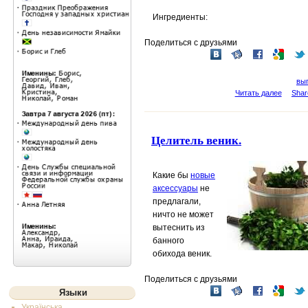
Ингредиенты:
Поделиться с друзьями
вы
Читать далее
Shar
Целитель веник.
Какие бы
новые
аксессуары
не
предлагали,
ничто не может
вытеснить из
банного
обихода
веник
.
Поделиться с друзьями
Языки
Українська