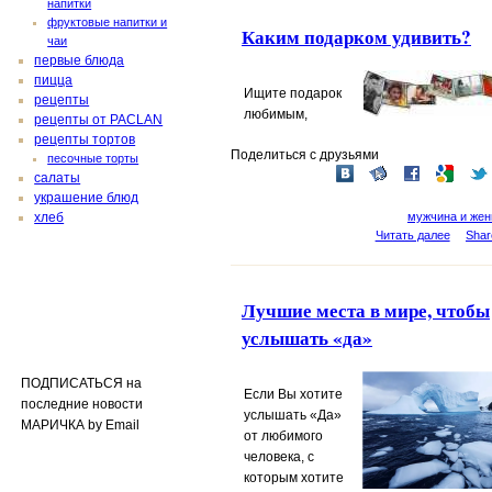
напитки
фруктовые напитки и
Каким подарком удивить?
чаи
первые блюда
пицца
Ищите
подарок
рецепты
любимым
,
рецепты от PACLAN
рецепты тортов
Поделиться с друзьями
песочные торты
салаты
украшение блюд
мужчина и же
хлеб
Читать далее
Shar
Лучшие места в мире, чтобы
услышать «да»
ПОДПИСАТЬСЯ на
Если Вы хотите
последние новости
услышать «Да»
МАРИЧКА by Email
от любимого
человека, с
которым хотите