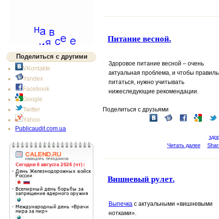
Питание весной.
Поделиться с другими
Здоровое питание весной – очень
VKontakte
актуальная проблема, и чтобы правил
Yandex
питаться, нужно учитывать
Facebook
нижеследующие рекомендации.
Google
Поделиться с друзьями
Twitter
Yahoo
Publicaudit.com.ua
здо
Читать далее
Shar
Вишневый рулет.
Выпечка
с актуальными «вишневыми
нотками».