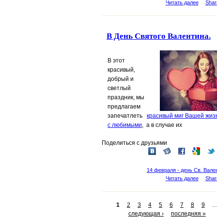
Читать далее
Shar
В День Святого Валентина.
В этот
красивый,
добрый и
светлый
праздник, мы
предлагаем
запечатлеть
красивый миг Вашей жиз
с любимыми
, а в случае их
Поделиться с друзьями
14 февраля - день Св. Вале
Читать далее
Shar
1
2
3
4
5
6
7
8
9
следующая ›
последняя »