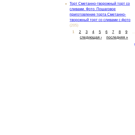
Торт Сметанно-творожный торт со
сливами. Фото. Пошаговое
приготовление торта Сметанно-
творожный торт со сливами с фото
(205)
1
2
3
4
5
6
7
8
9
следующая ›
последняя »