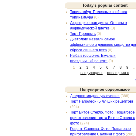
Today's popular content
Топинамбур. Полезные свойства
топинамбура
(0)
Аюрведическая диета. Отзывы о
аюрведической диетке
(0)
Торт Прелесть
(0)
Диетологи назвали самое
эффективное и дешевое средство дл
сброса лишнего веса
(0)
Рыба в горшочке. Вкусный
праздничный рецепт.
(0)
1
2
3
4
5
6
7
8
9
следующая ›
последняя »
Популярное содержимое
Декупаж: модное увлечение.
(388)
Торт Наполеон (5 лучших рецептов)
(294)
Торт Битое Стекло. Фото. Пошаговое
приготовление торта Битое Стекло с
фото
(274)
Рецепт. Салянка. Фото. Пошаговое
приготовление Салянки с фото
(206)