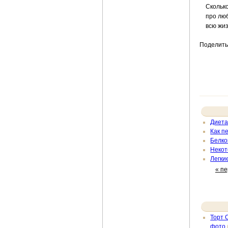
Скольк
про люб
всю жиз
Поделить
Диета
Как п
Белко
Некот
Легки
« п
Торт 
фото