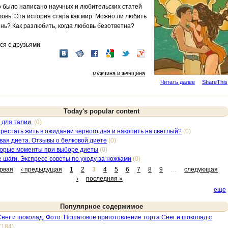
о было написано научных и любительских статей
овь. Эта история стара как мир. Можно ли любить
нь? Как разлюбить, когда любовь безответна?
ся с друзьями
мужчина и женщина
Читать далее
ShareThis
Today's popular content
 для талии.
(0)
ерестать жить в ожидании черного дня и накопить на светлый?
(0)
вая диета. Отзывы о белковой диете
(0)
орые моменты при выборе диеты
(0)
е шаги. Экспресс-советы по уходу за ножками
(0)
ервая
‹ предыдущая
1
2
3
4
5
6
7
8
9
…
следующая
›
последняя »
еще
Популярное содержимое
Снег и шоколад. Фото. Пошаговое приготовление торта Снег и шоколад с
(184)