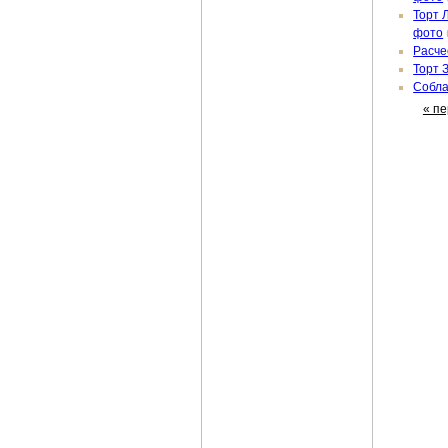
Торт 
фото
Расче
Торт 
Собла
« п