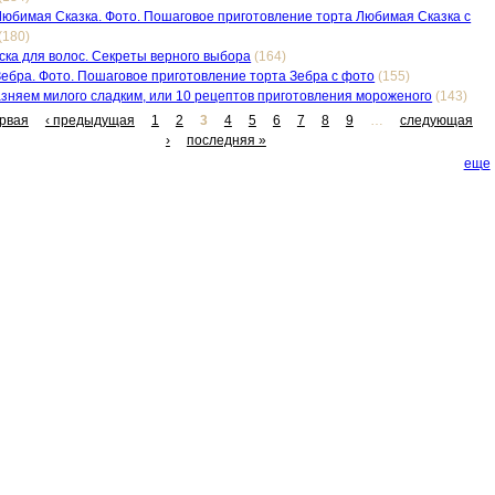
Любимая Сказка. Фото. Пошаговое приготовление торта Любимая Сказка с
(180)
ска для волос. Секреты верного выбора
(164)
Зебра. Фото. Пошаговое приготовление торта Зебра с фото
(155)
зняем милого сладким, или 10 рецептов приготовления мороженого
(143)
ервая
‹ предыдущая
1
2
3
4
5
6
7
8
9
…
следующая
›
последняя »
еще