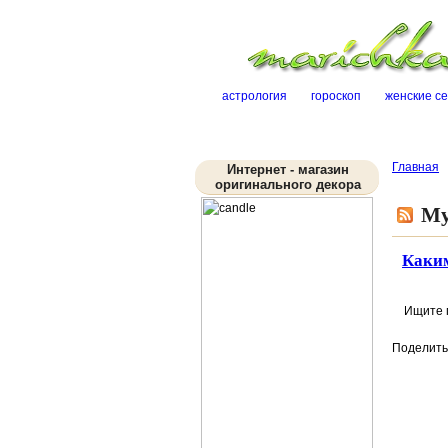
астрология
гороскоп
женские с
Главная
Интернет - магазин
оригинального декора
Му
Каким
Ищите
Поделить