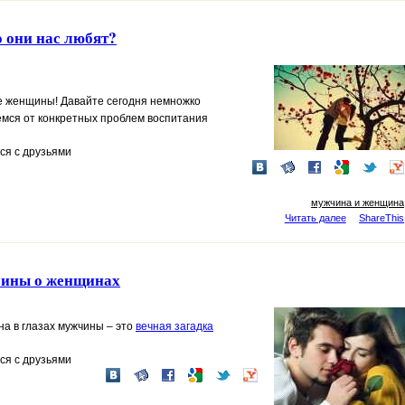
о они нас любят?
е женщины! Давайте сегодня немножко
емся от конкретных проблем воспитания
ся с друзьями
мужчина и женщина
Читать далее
ShareThis
ины о женщинах
на
в глазах
мужчины
– это
вечная загадка
ся с друзьями