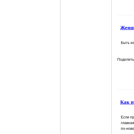
Женщ
Быть 
Поделить
Как п
Если пр
главна
по-ново