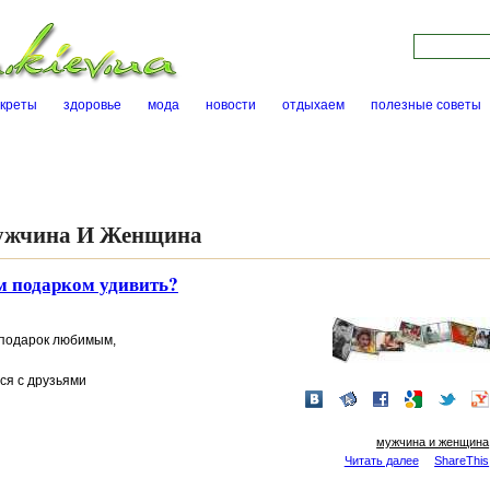
Skip to main content
Поиск на са
екреты
здоровье
мода
новости
отдыхаем
полезные советы
жчина И Женщина
 подарком удивить?
подарок
любимым
,
ся с друзьями
мужчина и женщина
Читать далее
ShareThis