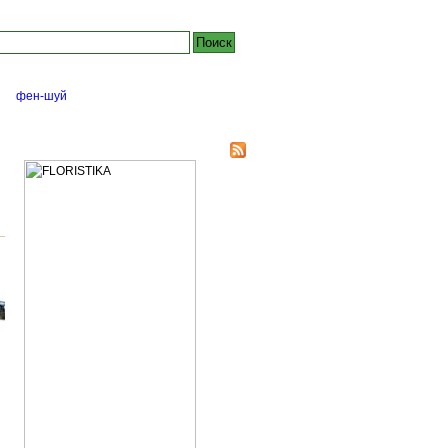
йте:
фен-шуй